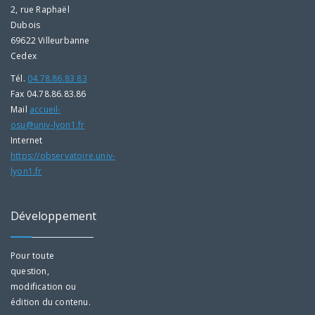
2, rue Raphaël
Dubois
69622 Villeurbanne
Cedex
Tél.
04.78.86.83 83
Fax 04.78.86.83.86
Mail
accueil-
osu@univ-lyon1.fr
Internet
https://observatoire.univ-
lyon1.fr
Développement
Pour toute
question,
modification ou
édition du contenu.