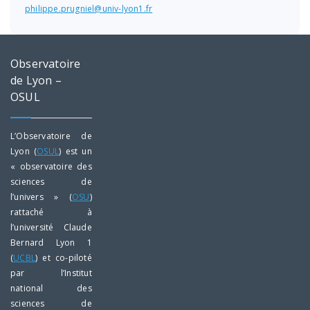
philippe.prugniel@univ-lyon1.fr
Observatoire
de Lyon –
OSUL
L’Observatoire de
Lyon (
OSUL
) est un
« observatoire des
sciences de
l’univers » (
OSU
)
rattaché à
l’université Claude
Bernard Lyon 1
(
UCBL
) et co-piloté
par l’Institut
national des
sciences de