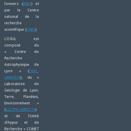
l’univers (
INSU
) et
par le Centre
national de la
recherche
scientifique (
CNRS
).
L’OSUL est
composé du
« Centre de
Recherche
Astrophysique de
Lyon » (
CRAL-
UMR5574
), du «
Laboratoire de
Géologie de Lyon,
Terre, Planètes,
Environnement »
(
LGLTPE-UMR5276
)
et de l’Unité
d’Appui et de
Recherche « COMET