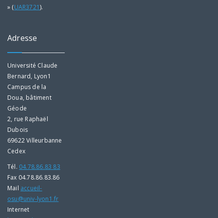
» (
UAR3721
).
Adresse
Université Claude
Bernard, Lyon1
Campus de la
Doua, bâtiment
Géode
2, rue Raphaël
Dubois
69622 Villeurbanne
Cedex
Tél.
04.78.86.83 83
Fax 04.78.86.83.86
Mail
accueil-
osu@univ-lyon1.fr
Internet