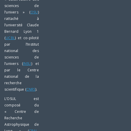
sciences de
l’univers » (
OSU
)
rattaché à
l’université Claude
Bernard Lyon 1
(
UCBL
) et co-piloté
par l’Institut
national des
sciences de
l’univers (
INSU
) et
par le Centre
national de la
recherche
scientifique (
CNRS
).
L’OSUL est
composé du
« Centre de
Recherche
Astrophysique de
Lyon » (
CRAL-