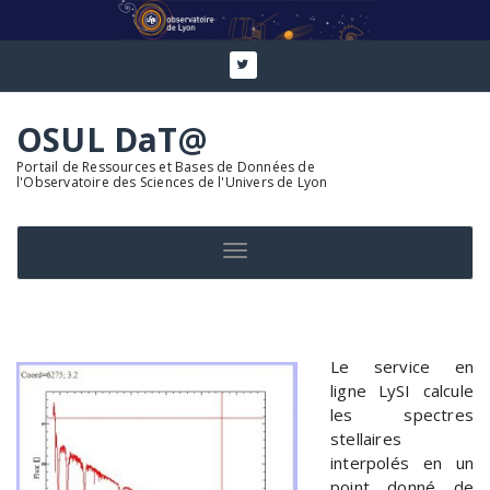
Aller
au
contenu
OSUL DaT@
Portail de Ressources et Bases de Données de
l'Observatoire des Sciences de l'Univers de Lyon
Toggle navigation
Le service en
ligne LySI calcule
les spectres
stellaires
interpolés en un
point donné de