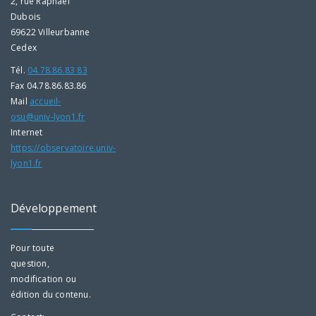
2, rue Raphaël
Dubois
69622 Villeurbanne
Cedex
Tél.
04.78.86.83 83
Fax 04.78.86.83.86
Mail
accueil-
osu@univ-lyon1.fr
Internet
https://observatoire.univ-
lyon1.fr
Développement
Pour toute
question,
modification ou
édition du contenu.