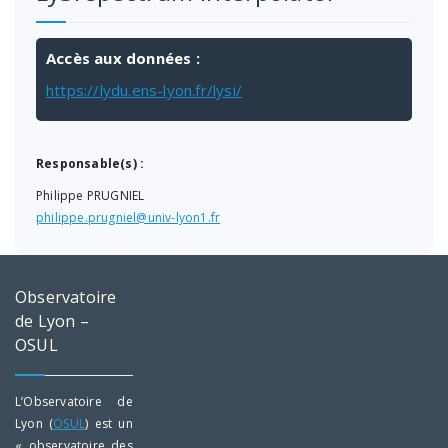
Accès aux données :
https://lydu.ens-lyon.fr/lysi/
Responsable(s) :
Philippe PRUGNIEL
philippe.prugniel@univ-lyon1.fr
Observatoire
de Lyon –
OSUL
L’Observatoire de
Lyon (
OSUL
) est un
« observatoire des