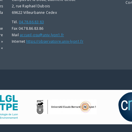
Con
es
2, rue Raphaël Dubois
la
69622 Villeurbanne Cedex
Tél.
04.78.86.83 83
he
Fax 04.78.86.83.86
re
Mail
accueil-osu@univ-lyon1.fr
 »
Internet
https://observatoire.univ-lyon1.fr
 «