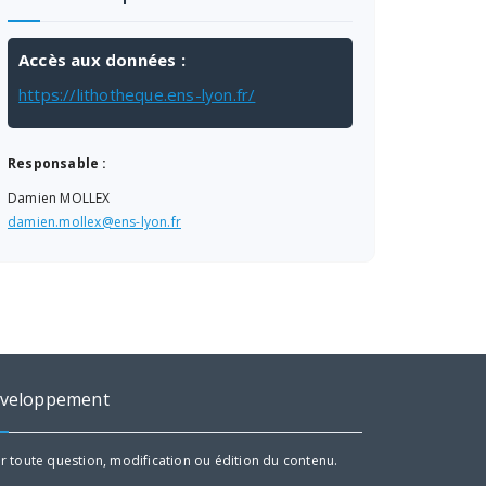
Accès aux données :
https://lithotheque.ens-lyon.fr/
Responsable :
Damien MOLLEX
damien.mollex@ens-lyon.fr
veloppement
r toute question, modification ou édition du contenu.