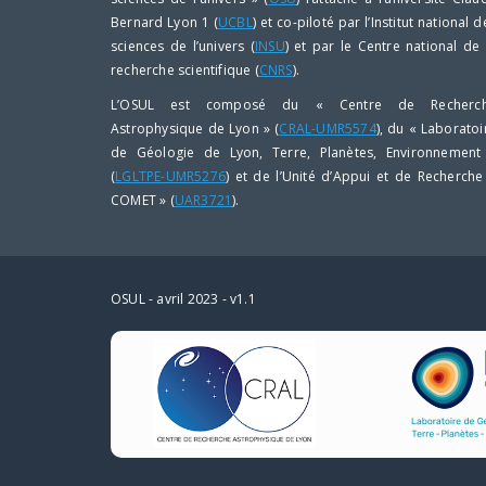
Bernard Lyon 1 (
UCBL
) et co-piloté par l’Institut national d
sciences de l’univers (
INSU
) et par le Centre national de 
recherche scientifique (
CNRS
).
L’OSUL est composé du « Centre de Recherc
Astrophysique de Lyon » (
CRAL-UMR5574
), du « Laboratoi
de Géologie de Lyon, Terre, Planètes, Environnement
(
LGLTPE-UMR5276
) et de l’Unité d’Appui et de Recherche
COMET » (
UAR3721
).
OSUL - avril 2023 - v1.1