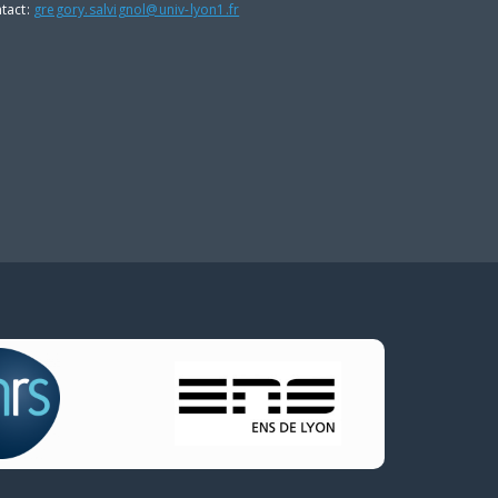
tact:
gregory.salvignol@univ-lyon1.fr