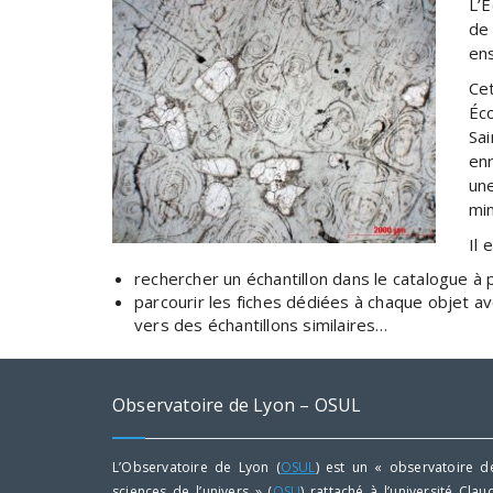
L’
de
en
Cet
Éc
Sa
en
un
min
Il 
rechercher un échantillon dans le catalogue à 
parcourir les fiches dédiées à chaque objet ave
vers des échantillons similaires…
Observatoire de Lyon – OSUL
L’Observatoire de Lyon (
OSUL
) est un « observatoire d
sciences de l’univers » (
OSU
) rattaché à l’université Clau