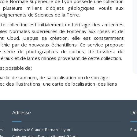
École Normale Supérieure de Lyon possède une collection
 plusieurs milliers d’objets géologiques voués aux
seignements de Sciences de la Terre.
te collection est initialement un héritage des anciennes
oles Normales Supérieures de Fontenay aux roses et de
int Cloud. Depuis sa création, elle est constamment
richie par de nouveaux échantillons. Ce service propose
e série de photographies de roches, de fossiles, de
éraux et de lames minces provenant de cette collection.
est possible de:
partir de son nom, de sa localisation ou de son âge
c des illustrations, une carte de localisation, des liens
Adresse
Dé
es
Université Claude Bernard, Lyon1
Pou
de
Campus de la Doua, bâtiment Géode